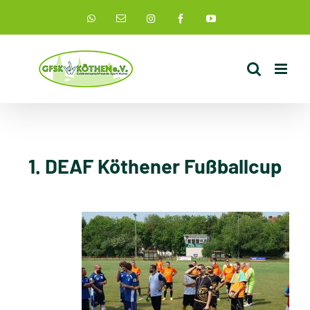
Zum
Instagram
WhatsApp
E-
Facebook
YouTube
Mail
Inhalt
springen
1. DEAF Köthener Fußballcup