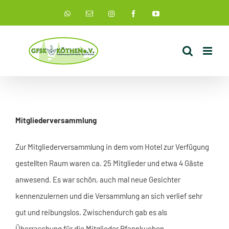
Zum
Instagram
WhatsApp
E-
Facebook
YouTube
Mail
Inhalt
springen
Mitgliederversammlung
Zur Mitgliederversammlung in dem vom Hotel zur Verfügung
gestellten Raum waren ca. 25 Mitglieder und etwa 4 Gäste
anwesend. Es war schön, auch mal neue Gesichter
kennenzulernen und die Versammlung an sich verlief sehr
gut und reibungslos. Zwischendurch gab es als
Überraschung für die Mitglieder Pfannkuchen.