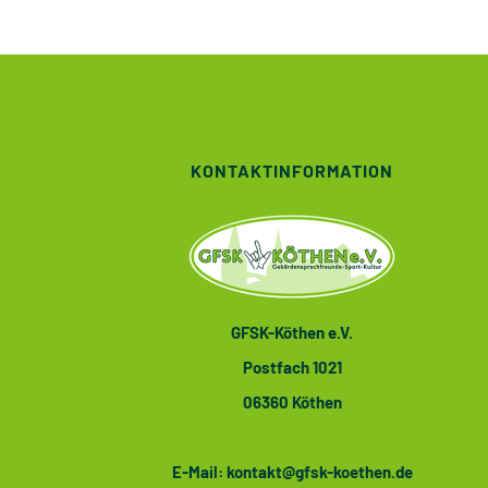
KONTAKTINFORMATION
GFSK-Köthen e.V.
Postfach 1021
06360 Köthen
E-Mail:
kontakt@gfsk-koethen.de