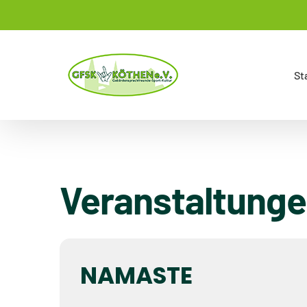
Zum
Inhalt
springen
St
Veranstaltunge
NAMASTE