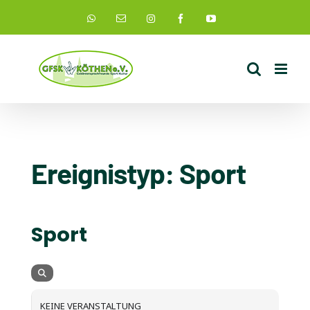
Zum
Instagram
WhatsApp
E-
Facebook
YouTube
Mail
Inhalt
springen
Ereignistyp: Sport
EREIGNISTYP
Sport
KEINE VERANSTALTUNG