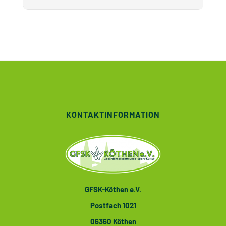
KONTAKTINFORMATION
GFSK-Köthen e.V.
Postfach 1021
06360 Köthen