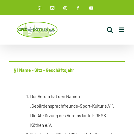
Zum
Instagram
WhatsApp
E-
Facebook
YouTube
Mail
Inhalt
springen
§ 1 Name - Sitz - Geschäftsjahr
Der Verein hat den Namen
„Gebärdensprachfreunde-Sport-Kultur e.V.“.
Die Abkürzung des Vereins lautet: GFSK
Köthen e.V.