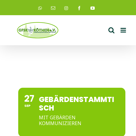
Zum
Instagram
WhatsApp
E-
Facebook
YouTube
Mail
Inhalt
springen
27
GEBÄRDENSTAMMTI
SCH
SEP
MIT GEBÄRDEN
KOMMUNIZIEREN